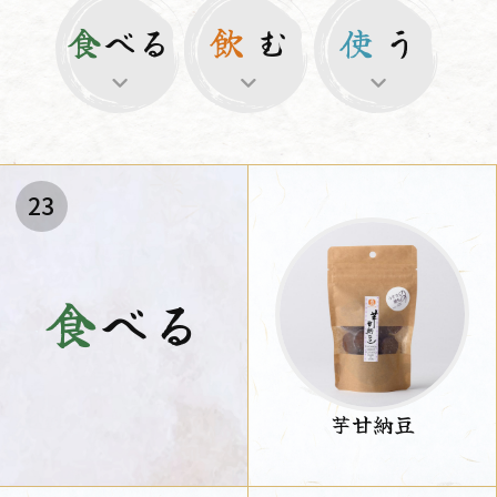
食
べる
飲
む
使
う
23
食
べる
芋甘納豆