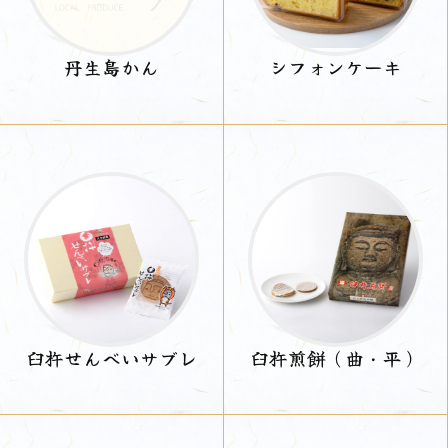
丹生島かん
シフォンケーキ
臼杵せんべいサブレ
臼杵煎餅（曲・平）