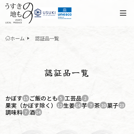
ホーム
認証品一覧
認証品一覧
かぼす
ご飯のとも
工芸品
15
5
2
果実（かぼす除く）
生姜
芋
茶
菓子
12
14
7
30
23
調味料
酒
7
14