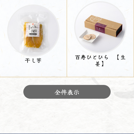
百寿ひとひら 【生
干し芋
姜】
全件表示