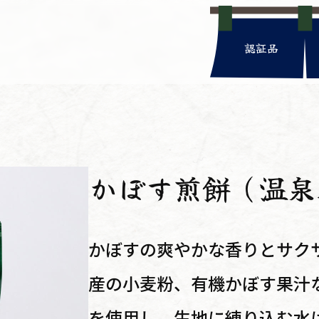
認証品
かぼす煎餅（温泉
かぼすの爽やかな香りとサク
産の小麦粉、有機かぼす果汁
を使用し、生地に練り込む水