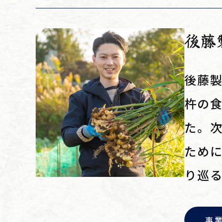
後藤
後藤製
杵の食
た。次
ため
り巡る
事