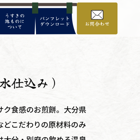
うすきの
パンフレット
地ものに
お問合わせ
ダウンロード
ついて
水仕込み）
サク食感のお煎餅。大分県
などこだわりの原材料のみ
は大分・別府の飲める温泉