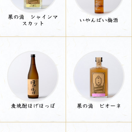
果の滴 シャインマ
いやんばい梅酒
スカット
麦焼酎ほげほっぽ
果の滴 ピオーネ