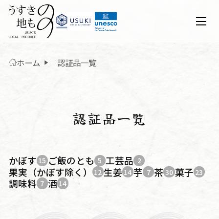
ホーム
認証品一覧
認証品一覧
かぼす
ご飯のとも
工芸品
15
5
2
果実（かぼす除く）
生姜
芋
茶
菓子
12
14
7
30
23
調味料
酒
7
14