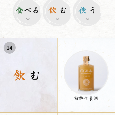
食
べる
飲
む
使
う
14
飲
む
臼杵生姜酒