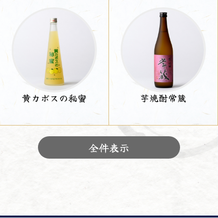
黄カボスの秘蜜
芋焼酎常蔵
全件表示