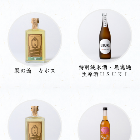
特別純米酒・無濾過
果の滴 カボス
生原酒ＵＳＵＫＩ