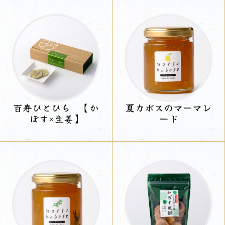
百寿ひとひら 【か
夏カボスのマーマレ
ぼす×生姜】
ード