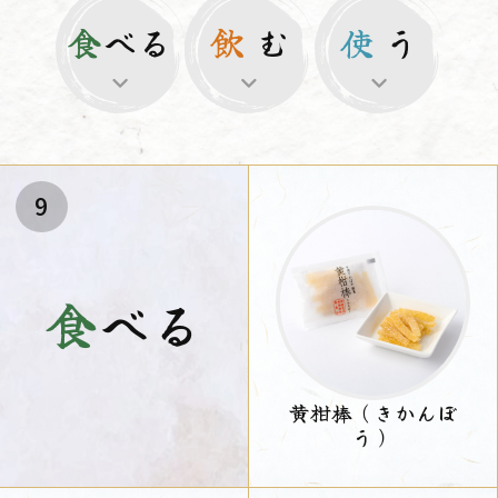
食
べる
飲
む
使
う
9
食
べる
黄柑棒（きかんぼ
う）