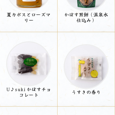
夏カボスとローズマ
かぼす煎餅（温泉水
リー
仕込み）
U♪suki かぼすチョ
うすきの香り
コレート