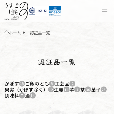
ホーム
認証品一覧
認証品一覧
かぼす
ご飯のとも
工芸品
15
5
2
果実（かぼす除く）
生姜
芋
茶
菓子
12
14
7
30
23
調味料
酒
7
14