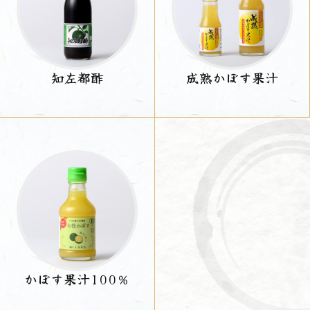
知左都酢
成熟かぼす果汁
かぼす果汁100％