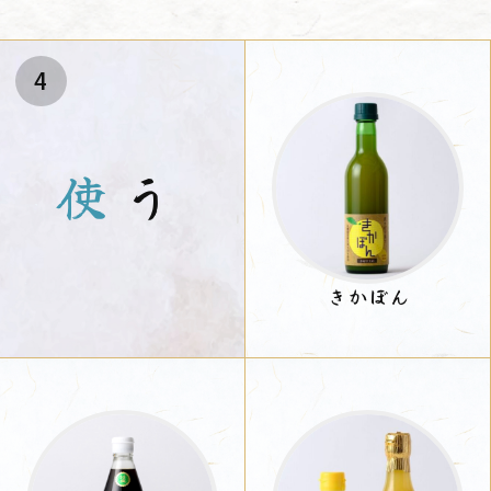
4
使
う
きかぼん