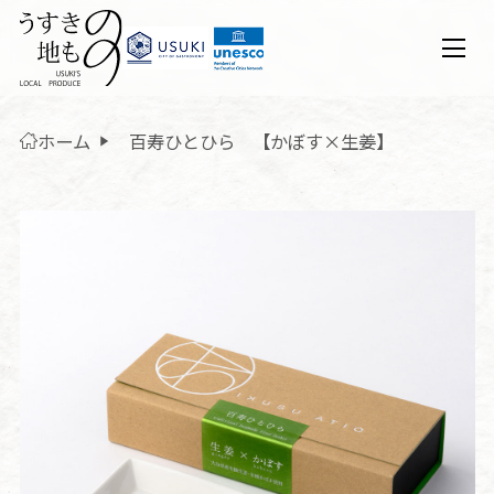
ホーム
百寿ひとひら 【かぼす×生姜】