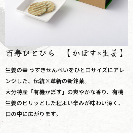
百寿ひとひら 【かぼす×生姜】
生姜の幸 うすきせんべいをひと口サイズにアレ
ンジした、伝統×革新の新銘菓。
大分特産「有機かぼす」の爽やかな香り、有機
生姜のピリッとした程よい辛みが味わい深く、
口の中に広がります。