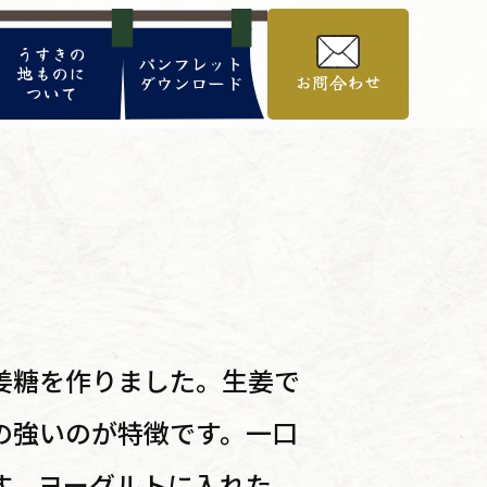
うすきの
パンフレット
地ものに
お問合わせ
ダウンロード
ついて
姜糖を作りました。生姜で
の強いのが特徴です。一口
す。ヨーグルトに入れた