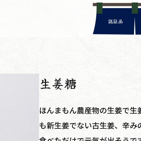
認証品
生姜糖
ほんまもん農産物の生姜で生
も新生姜でない古生姜、辛み
食べただけで元気が出そうで