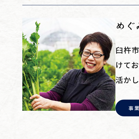
めぐ
臼杵
けて
活か
事