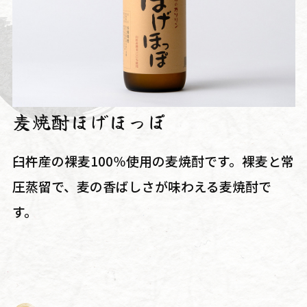
麦焼酎ほげほっぽ
臼杵産の裸麦100％使用の麦焼酎です。裸麦と常
圧蒸留で、麦の香ばしさが味わえる麦焼酎で
す。