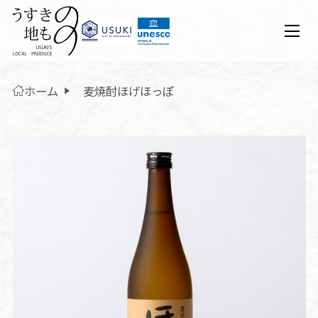
ホーム
麦焼酎ほげほっぽ