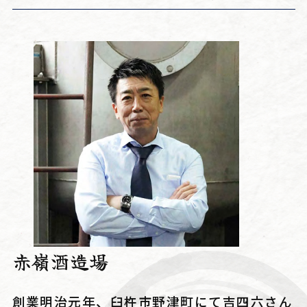
赤嶺酒造場
創業明治元年、臼杵市野津町にて吉四六さん