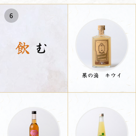
6
飲
む
果の滴 キウイ