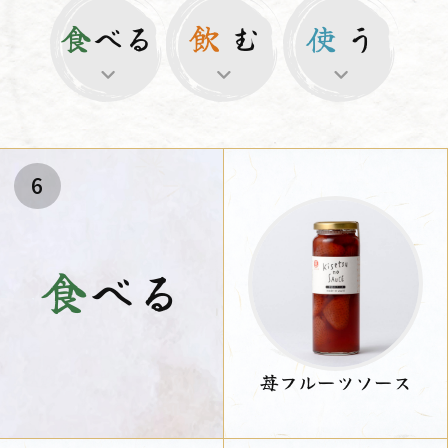
食
べる
飲
む
使
う
6
食
べる
苺フルーツソース