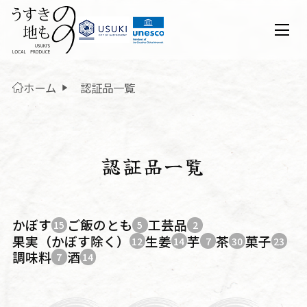
ホーム
認証品一覧
認証品一覧
かぼす
ご飯のとも
工芸品
15
5
2
果実（かぼす除く）
生姜
芋
茶
菓子
12
14
7
30
23
調味料
酒
7
14