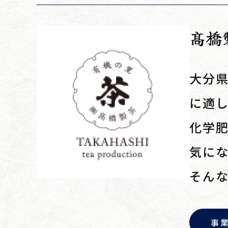
髙橋
大分県
に適
化学
気に
そん
事