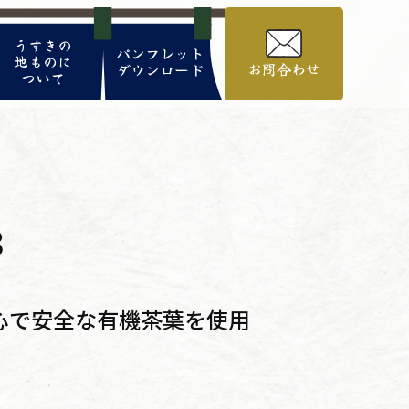
うすきの
パンフレット
地ものに
お問合わせ
ダウンロード
ついて
3
心で安全な有機茶葉を使用