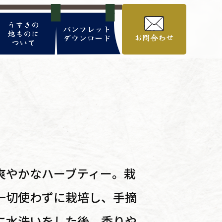
うすきの
パンフレット
地ものに
お問合わせ
ダウンロード
ついて
爽やかなハーブティー。栽
一切使わずに栽培し、手摘
に水洗いをした後、香りや