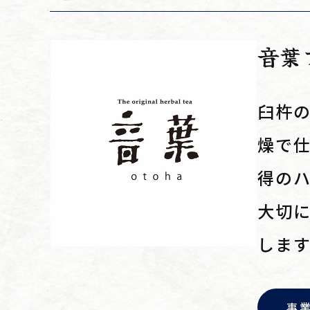
音葉
臼杵
燥で
得の
大切
しま
事