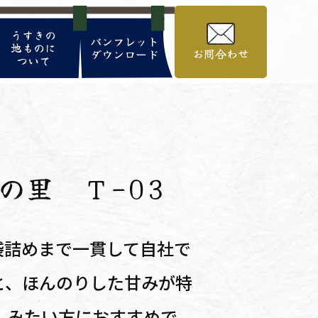
うすきの
パンフレット
地ものに
お問合わせ
ダウンロード
ついて
の里 Ｔ-03
袋詰めまで一貫して自社で
と、ほんのりした甘みが特
しみたい方におすすめで