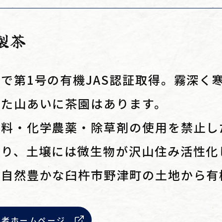
製茶
で第1号の有機JAS認証取得。霧深く
した山あいに茶園はあります。
肥料・化学農薬・除草剤の使用を禁止し
なり、土壌には微生物が沢山住み活性化
な自然豊かな臼杵市野津町の土地から有
業者ホームページ