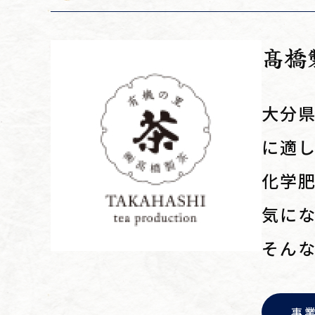
髙橋
大分県
に適
化学
気に
そん
事