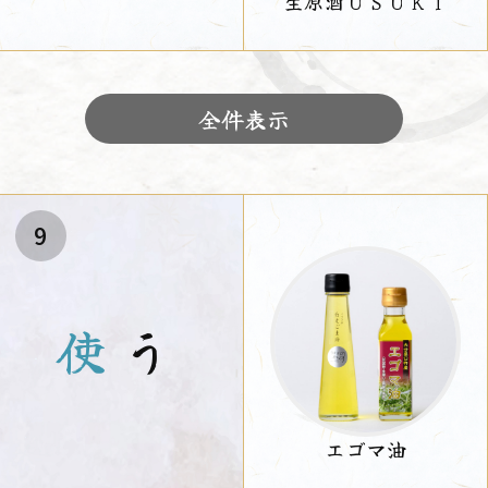
生原酒ＵＳＵＫＩ
全件表示
9
使
う
エゴマ油