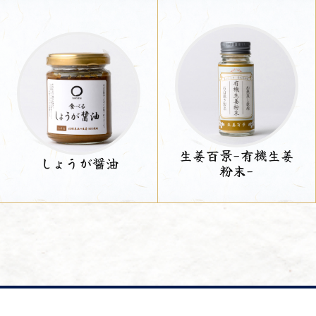
生姜百景-有機生姜
しょうが醤油
粉末-