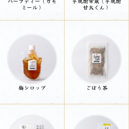
ハーブティー（カモ
芋焼酎常蔵（芋焼酎
ミール）
甘太くん）
梅シロップ
ごぼう茶