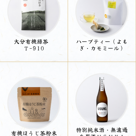
大分有機緑茶
ハーブティー（よも
Ｔ-910
ぎ・カモミール）
特別純米酒・無濾過
有機ほうじ茶粉末