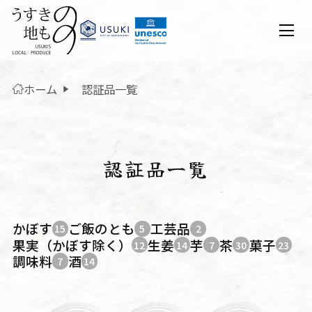
ホーム
認証品一覧
認証品一覧
かぼす
ご飯のとも
工芸品
15
5
2
果実（かぼす除く）
生姜
芋
茶
菓子
12
14
7
30
23
調味料
酒
7
14