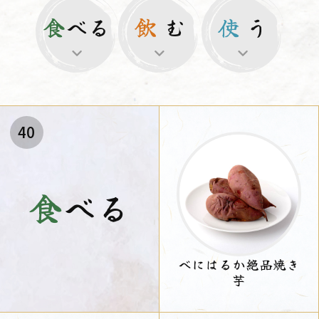
食
べる
飲
む
使
う
40
食
べる
べにはるか絶品焼き
芋