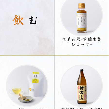
飲
む
生姜百景-有機生姜
シロップ-