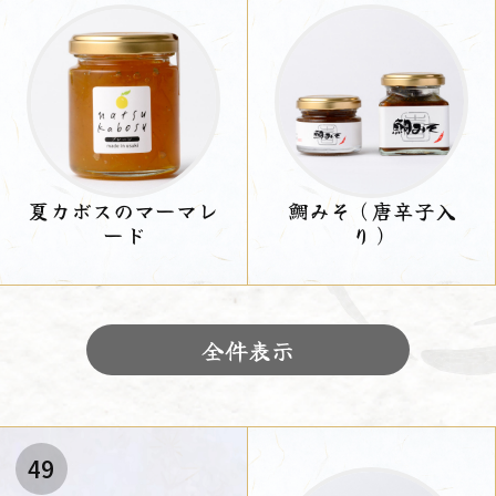
夏カボスのマーマレ
鯛みそ（唐辛子入
ード
り）
全件表示
49