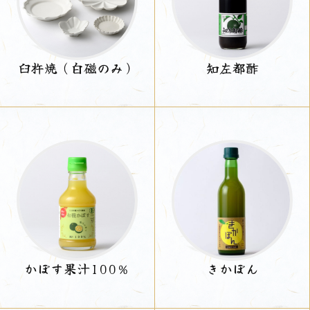
臼杵焼（白磁のみ）
知左都酢
かぼす果汁100％
きかぼん